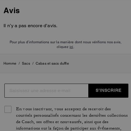
contribuent à maintenir et à
Avis
régénérer les terres, à accroître
la diversité biologique et la
santé des sols, et pourraient
Il n’y a pas encore d’avis.
conduire à une augmentation de
l’absorption du carbone. Il
reflète notre engagement
Pour plus d’informations sur la manière dont nous vérifions nos avis,
continu à contribuer à réduire
cliquez
ici
.
notre impact sur la planète.
Homme
/
Sacs
/
Cabas et sacs duffle
S’INSCRIRE
En vous inscrivant, vous acceptez de recevoir des
courriels personnalisés concernant les dernières collections
de Coach, ses offres et nouveautés, ainsi que des
informations sur la façon de participer aux événements,