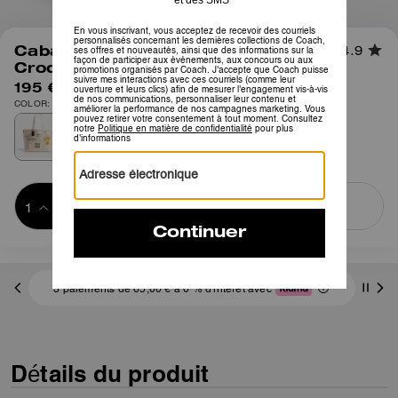
1
/
7
Cabas Utility Avec Imprimé
4.9
Croquis
195 €
COLOR: Naturel multi
Ajouter au 
ACHETER MAINTENANT
panier
ADDING TO
BAG
3 paiements de 65,00 € à 0 % d'intérêt avec
Détails du produit