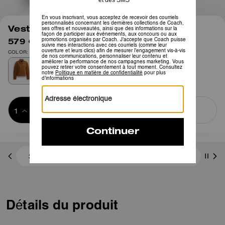
1
/
4
Veste en daim
579 €
895 €
COLOR: Sépia
Ajouter au 
ACHETER MAINTENANT
panier
ADDING TO
BAG
3 paiements de 193,00 € à 0 % d'intérêt avec
Détails du produit