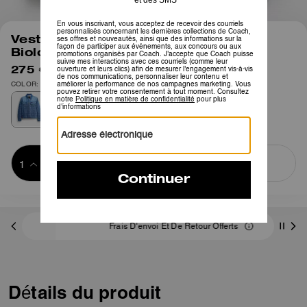
1
/
6
Veste Trucker Signature En Coton
Biologique
275 €
550 €
COLOR: Bleu Signature
Ajouter au 
ACHETER MAINTENANT
panier
ADDING TO
BAG
Frais D'envoi Et De Retour Offerts
Détails du produit