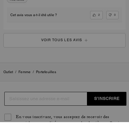
2
0
Cet avis vous a-t-il été utile ?
VOIR TOUS LES AVIS
Outlet
/
Femme
/
Portefeuilles
S’INSCRIRE
En vous inscrivant, vous acceptez de recevoir des
courriels personnalisés concernant les dernières collections