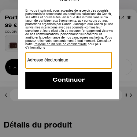
1
/
3
Porte-cartes zippé matelassé
4.4
99 €
150 €
COLOR: Argent/Érable
Ajouter au 
ACHETER MAINTENANT
panier
ADDING TO
BAG
3 paiements de 33,00 € à 0 % d'intérêt avec
Détails du produit