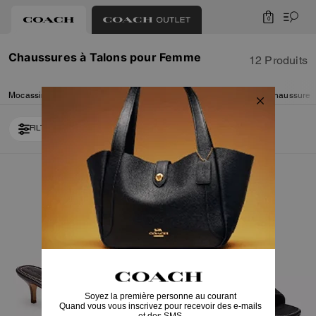
0
Chaussures à Talons pour Femme
12 Produits
Mocassins
Chaussures plates
Bottes
Sandales
Tennis
Breloques de chaussure
FILTRER / TRIER
Loaded 2 more products, showing 12 items.
Bestseller
Bestseller