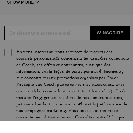
SHOW MORE
design intemporel ou osez les sandales à talons pour
une touche glamour estivale. Chaque paire est fabriquée
avec soin pour offrir une stabilité parfaite sans sacrifier
l'élégance caractéristique de la marque COACH®.
S’INSCRIRE
En vous inscrivant, vous acceptez de recevoir des
courriels personnalisés concernant les dernières collections
de Coach, ses offres et nouveautés, ainsi que des
informations sur la façon de participer aux événements,
aux concours ou aux promotions organisés par Coach.
J’accepte que Coach puisse suivre mes interactions avec
ces courriels (comme leur ouverture et leurs clics) afin de
mesurer l'engagement vis-à-vis de nos communications,
personnaliser leur contenu et améliorer la performance de
nos campagnes marketing. Vous pouvez retirer votre
consentement à tout moment. Consultez notre
Politique
en matière de confidentialité
pour plus d'informations.