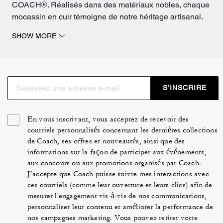
COACH®. Réalisés dans des matériaux nobles, chaque
mocassin en cuir témoigne de notre héritage artisanal.
Que vous préfériez des mocassins noirs et classiques
SHOW MORE
pour le travail ou une version plus audacieuse en blanc
ou marron, nos mocassins pour femme apportent une
touche sophistiquée et androgyne à votre garde-robe
intemporelle.
S’INSCRIRE
En vous inscrivant, vous acceptez de recevoir des
courriels personnalisés concernant les dernières collections
de Coach, ses offres et nouveautés, ainsi que des
informations sur la façon de participer aux événements,
aux concours ou aux promotions organisés par Coach.
J’accepte que Coach puisse suivre mes interactions avec
ces courriels (comme leur ouverture et leurs clics) afin de
mesurer l'engagement vis-à-vis de nos communications,
personnaliser leur contenu et améliorer la performance de
nos campagnes marketing. Vous pouvez retirer votre