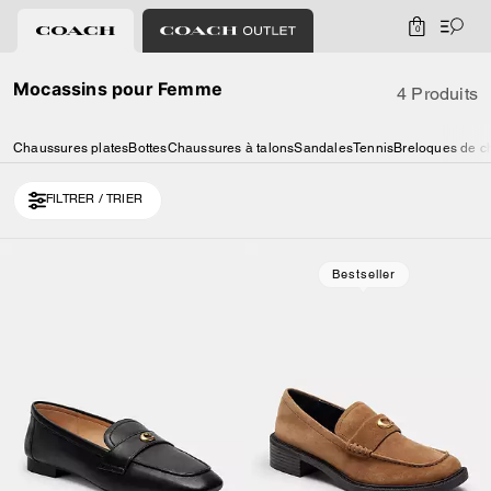
0
Mocassins pour Femme
4 Produits
Chaussures plates
Bottes
Chaussures à talons
Sandales
Tennis
Breloques de c
FILTRER / TRIER
Bestseller