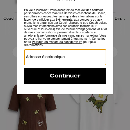
Coach | T-shirt Ringer Signature Brain Dead
Coach | Chemise Darby Dino à Manches Courtes Boutonnée Brain Dead
48 €
98 €
95 €
195 €
Ajouter Au Panier
Ajouter Au Panier
Almost Gone