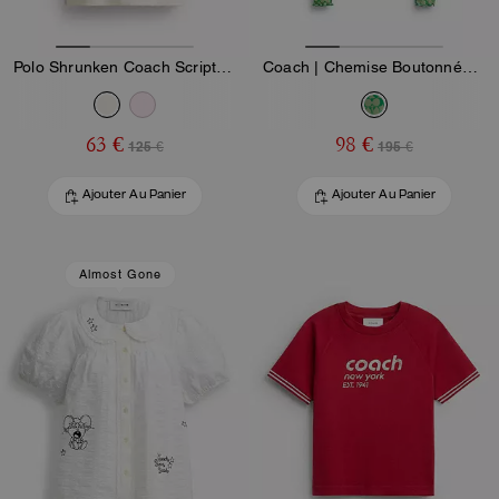
Polo Shrunken Coach Script En Coton Biologique
Coach | Chemise Boutonnée en Mesh Imprimé Brain Dead
63 €
98 €
125 €
195 €
Ajouter Au Panier
Ajouter Au Panier
Almost Gone