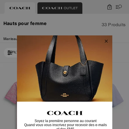
0
Hauts pour femme
33 Produits
Manteaux et vestes
Pulls et sweats à capuche
Robes
Bas
FILTRER / TRIER
Loaded 10 more products, showing 30 items.
Almost Gone