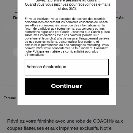
Robe Maxi Imprimée
Robe Chemise Imprimée
212 €
197 €
425 €
395 €
Ajouter Au Panier
Ajouter Au Panier
Femme
/
Prêt-à-porter
/
Robes pour Femme
Révélez votre féminité avec une robe de COACH® aux
coupes flatteuses et aux imprimés exclusifs. Notre