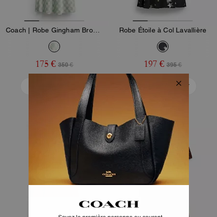
Coach | Robe Gingham Brodée Brain Dead
Robe Étoile à Col Lavallière
175 €
197 €
350 €
395 €
Ajouter Au Panier
Ajouter Au Panier
Almost Gone
Almost Gone