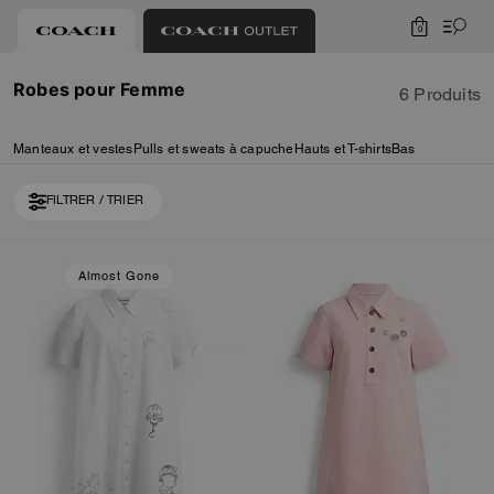
0
Robes pour Femme
6 Produits
Manteaux et vestes
Pulls et sweats à capuche
Hauts et T-shirts
Bas
FILTRER / TRIER
Almost Gone