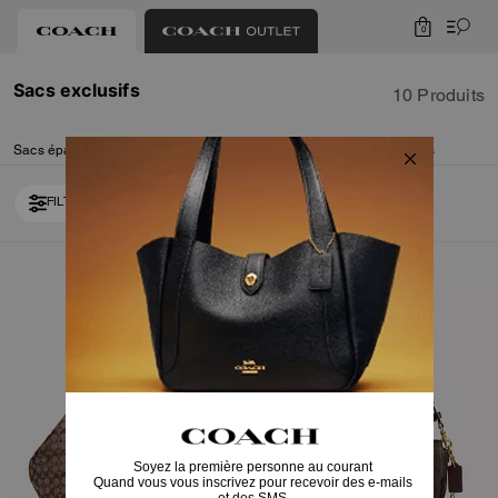
0
Sacs exclusifs
10 Produits
Sacs épaule
Sacs bandoulière
Sacoches
Cabas
Pochettes
Sacs à dos
FILTRER / TRIER
Bestseller