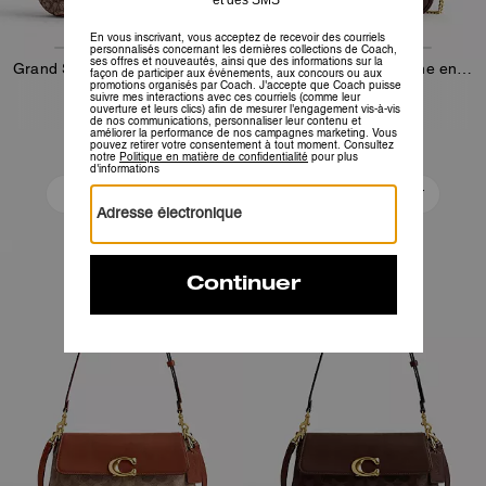
Grand Sac à Fermoir Kisslock en Jacquard Signature Cristal
Sac à rabat Brook chaîne en toile Signature
295 €
665 €
950 €
Ajouter Au Panier
Ajouter Au Panier
Bestseller