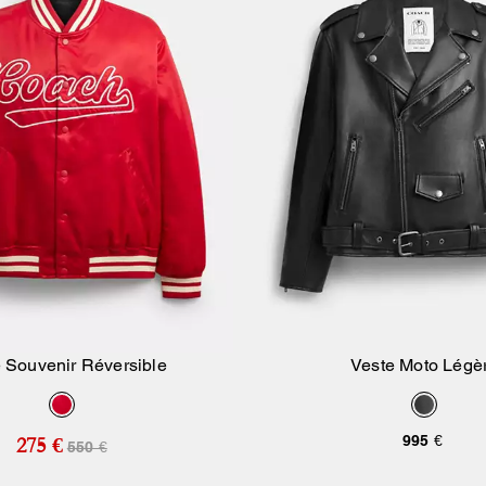
 Souvenir Réversible
Veste Moto Légè
Ajouter Au Panier
Ajouter Au Pan
995 €
275 €
550 €