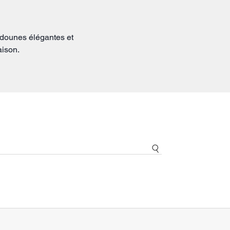
udounes élégantes et
aison.
arnent l'élégance et