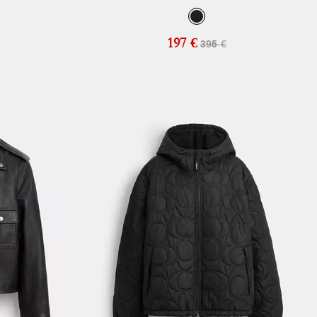
197 €
395 €