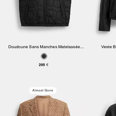
Doudoune Sans Manches Matelassée
Veste B
Ajouter Au Panier
Exclusive En Polyester Recyclé
295 €
Almost Gone