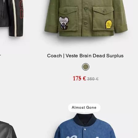
r
Coach | Veste Brain Dead Surplus
ier
Ajouter Au Panier
175 €
350 €
Almost Gone