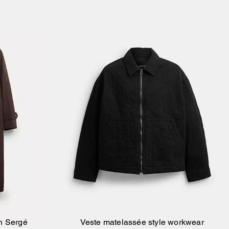
n Sergé
Veste matelassée style workwear
ier
Ajouter Au Panier