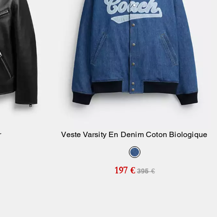
r
Veste Varsity En Denim Coton Biologique
ier
Ajouter Au Panier
197 €
395 €