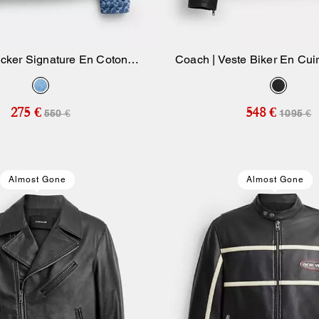
ucker Signature En Coton
Coach | Veste Biker En Cui
Ajouter Au Panier
Ajouter Au Pan
Biologique
275 €
548 €
550 €
1095 €
Almost Gone
Almost Gone