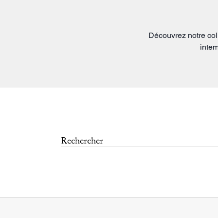
Découvrez notre col
intem
Affirmez votre styl