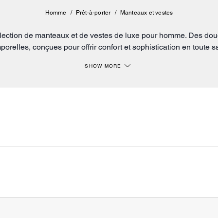
Homme
/
Prêt-à-porter
/
Manteaux et vestes
lection de manteaux et de vestes de luxe pour homme. Des do
porelles, conçues pour offrir confort et sophistication en toute s
e avec des blousons et autres vestes en cuir de COACH® qui inc
SHOW MORE
la haute qualité.