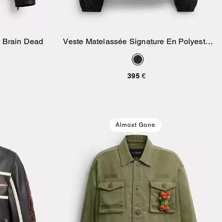
r Brain Dead
Veste Matelassée Signature En Polyester
ier
Ajouter Au Panier
Recyclé
395 €
Almost Gone