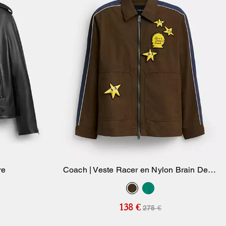
re
Coach | Veste Racer en Nylon Brain Dead
ier
Ajouter Au Panier
et Polyamide Recyclé
138 €
275 €