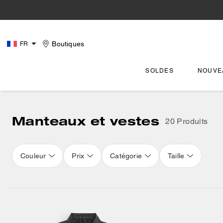
Boutiques
FR
SOLDES
NOUVE
Manteaux et vestes
20 Produits
Couleur
Prix
Catégorie
Taille
Loaded 4 more products, showing 20 items.