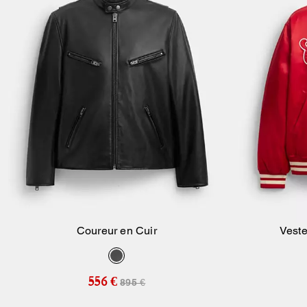
Coureur en Cuir
Veste
Ajouter Au Panier
556 €
895 €