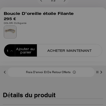
1
/
3
Boucle D’oreille étoile Filante
295 €
COLOR: Or/Argenté
Ajouter au 
ACHETER MAINTENANT
panier
ADDING TO
BAG
Frais D'envoi Et De Retour Offerts
Détails du produit