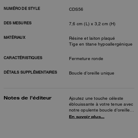
NUMÉRO DE STYLE
CDS56
DES MESURES
7,6 cm (L) x 3,2 cm (H)
MATÉRIAUX
Résine et laiton plaqué
Tige en titane hypoallergénique
CARACTÉRISTIQUES
Fermeture ronde
DÉTAILS SUPPLÉMENTAIRES
Boucle d’oreille unique
Notes de l’éditeur
Ajoutez une touche céleste
éblouissante à votre tenue avec
notre opulente boucle d’oreille
d’inspiration classique. Ce
En savoir plus…
modèle remarquable est doté
d’une tige hypoallergénique en
titane et d’une fermeture à