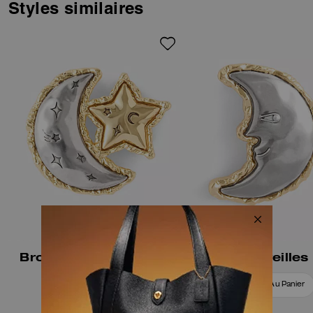
poussette ronde.
Styles similaires
Broche Lune Et étoile
Boucles D’oreilles
Ajouter Au Panier
Ajouter Au Panier