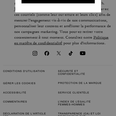
aux concours ou aux promotions organisés par Coach.
J’accepte que Coach puisse suivre mes interactions avec
ces courriels (comme leur ouverture et leurs clics) afin de
mesurer l'engagement vis-à-vis de nos communications,
personnaliser leur contenu et améliorer la performance de
nos campagnes marketing. Vous pouvez retirer votre
consentement à tout moment. Consultez notre
Politique
en matière de confidentialité
pour plus d'informations.
CONDITIONS D'UTILISATION
SÉCURITÉ ET
CONFIDENTIALITÉ
PROTECTION DE LA MARQUE
GÉRER LES COOKIES
ACCESSIBILITÉ
SERVICE CLIENTÈLE
COMMENTAIRES
L’INDEX DE L’ÉGALITÉ
FEMMES-HOMMES
DÉCLARATION DE L'ARTICLE
TRANSPARENCE (CA) ET LOI