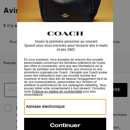
Avis
Il n’y a pas encore d’avis.
Pour plus d’informations sur la manière dont nous vérifions nos avis,
cliquez
ici
.
Femme
/
Accessoires et bijoux
/
Joaillerie
/
Boucles d’oreilles
S’INSCRIRE
En vous inscrivant, vous acceptez de recevoir des
courriels personnalisés concernant les dernières collections
de Coach, ses offres et nouveautés, ainsi que des
informations sur la façon de participer aux événements,