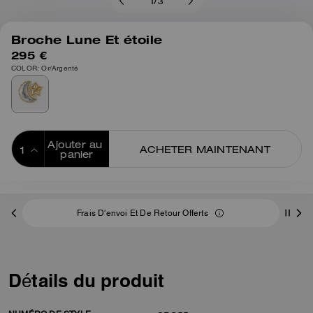
1
/
3
Broche Lune Et étoile
295 €
COLOR: Or/Argenté
Ajouter au 
ACHETER MAINTENANT
panier
ADDING TO
BAG
Frais D'envoi Et De Retour Offerts
Détails du produit