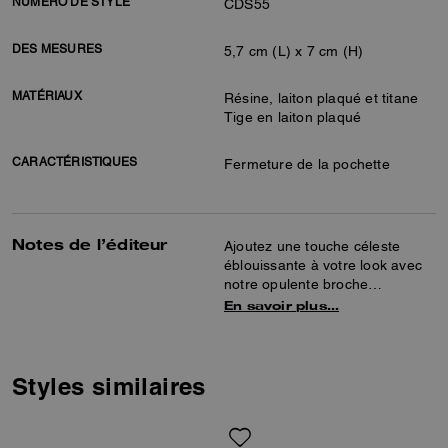
NUMÉRO DE STYLE
CDS55
DES MESURES
5,7 cm (L) x 7 cm (H)
MATÉRIAUX
Résine, laiton plaqué et titane
Tige en laiton plaqué
CARACTÉRISTIQUES
Fermeture de la pochette
Notes de l’éditeur
Ajoutez une touche céleste
éblouissante à votre look avec
notre opulente broche
d’inspiration classique. Elle est
En savoir plus…
dotée d’une fermeture à
poussette facile à fixer sur la
plupart des tissus.
Styles similaires