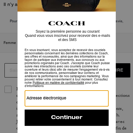
Il n’y a pas encore d’avis.
Pour plus d’informations sur la manière dont nous vérifions nos avis,
cliquez
ici
.
Femme
/
Accessoires et bijoux
/
Joaillerie
/
Boucles d’oreilles
S’INSCRIRE
En vous inscrivant, vous acceptez de recevoir des
courriels personnalisés concernant les dernières collections
de Coach, ses offres et nouveautés, ainsi que des
informations sur la façon de participer aux événements,
aux concours ou aux promotions organisés par Coach.
J’accepte que Coach puisse suivre mes interactions avec
ces courriels (comme leur ouverture et leurs clics) afin de