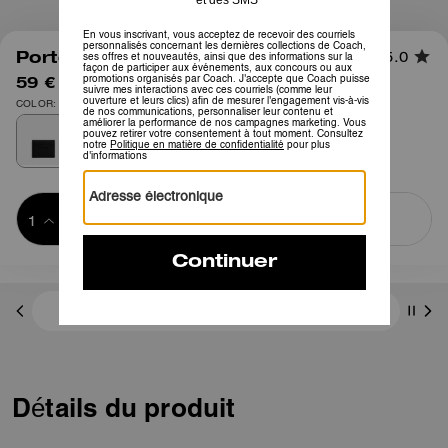
1
/
1
Porte-cartes
5.0
59 €
95 €
COLOR: Noir
Ajouter au 
ACHETER MAINTENANT
panier
ADDING TO
BAG
3 paiements de 19,66 € à 0 % d'intérêt avec
Détails du produit