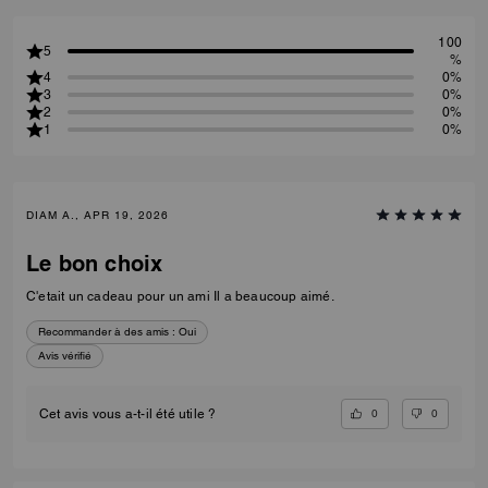
100
5
%
4
0%
3
0%
2
0%
1
0%
DIAM A., APR 19, 2026
Le bon choix
C'etait un cadeau pour un ami Il a beaucoup aimé.
Recommander à des amis :
Oui
Avis vérifié
0
0
Cet avis vous a-t-il été utile ?