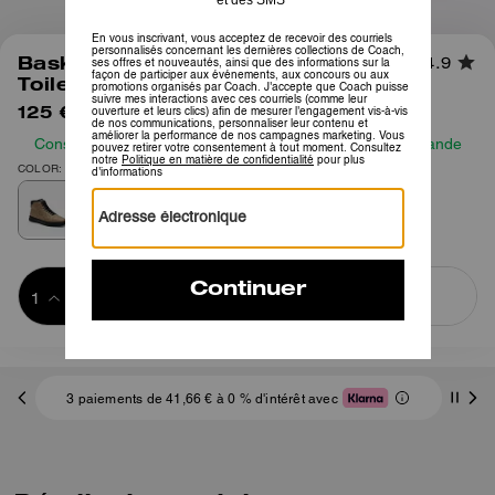
1
/
5
Baskets Montantes High Line En
4.9
Toile Signature
125 €
175 €
Consultez notre guide des tailles avant de passer commande
COLOR: Kaki/Noir
Ajouter au 
ACHETER MAINTENANT
panier
ADDING TO
BAG
3 paiements de 41,66 € à 0 % d'intérêt avec