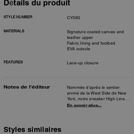
Détails du produit
STYLE NUMBER
CY060
MATERIALS
Signature coated canvas and
leather upper
Fabric lining and footbed
EVA outsole
FEATURES
Lace-up closure
Notes de l’éditeur
Nommée d’après le sentier
animé de la West Side de New
York, notre sneaker High Line
allie élégance sophistiquée et
En savoir plus…
confort absolu. Conçue en toile
Signature avec des détails en
cuir lisse, sa silhouette
montante offre une semelle
Styles similaires
intérieure rembourrée