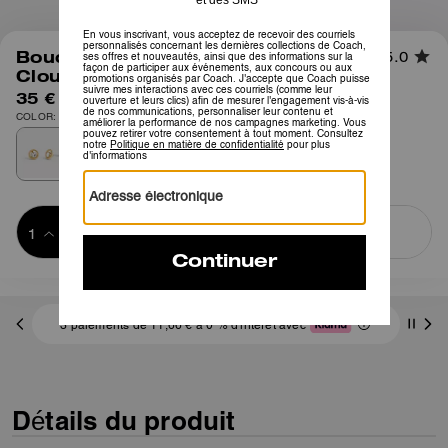
1
/
3
Boucles d’Oreilles Rondes Halo à
5.0
Clous
35 €
COLOR: Doré
Ajouter au 
ACHETER MAINTENANT
panier
ADDING TO
BAG
3 paiements de 11,66 € à 0 % d'intérêt avec
Détails du produit