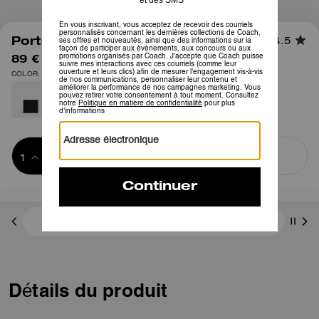
1
/
2
Porte-monnaie
4.5
89 €
225 €
COLOR: Brun
Ajouter au 
ACHETER MAINTENANT
panier
ADDING TO
BAG
3 paiements de 29,66 € à 0 % d'intérêt avec
Détails du produit