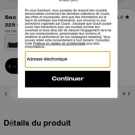
1
/
5
Sac bandoulière Finn avec poches
5.0
229 €
375 €
COLOR: Argenté/Noir
Ajouter au 
ACHETER MAINTENANT
panier
ADDING TO
BAG
3 paiements de 76,33 € à 0 % d'intérêt avec
Détails du produit