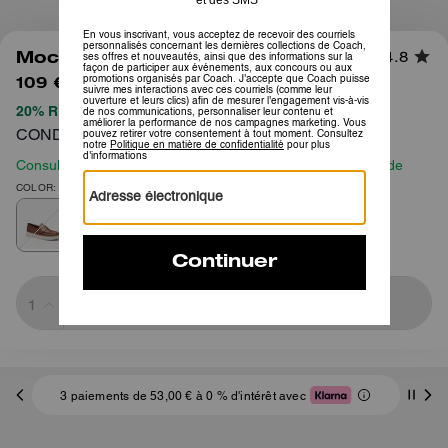
1
/
5
Mocassin Hybride
4.8
109 €
250 €
20% REMISE APPLIQUÉE LORS DU PAIEMENT
CONDITIONS GÉNÉRALES COMPLÈTES ICI
Consultez notre guide des tailles avant de passer commande
COLOR: Brun
Sold Out
3 paiements de 53,00 € à 0 % d'intérêt avec