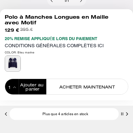
1
/
1
Polo à Manches Longues en Maille
avec Motif
129 €
395 €
20% REMISE APPLIQUÉE LORS DU PAIEMENT
CONDITIONS GÉNÉRALES COMPLÈTES ICI
COLOR: Bleu marine
Ajouter au 
ACHETER MAINTENANT
panier
ADDING TO
BAG
Plus que 4 articles en stock