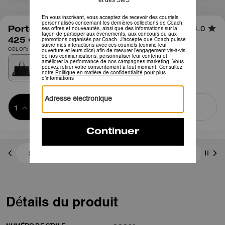
1
/
7
Porte-Documents Caden
4.0
425 €
COLOR: Noir
Ajouter au 
ACHETER MAINTENANT
panier
ADDING TO
BAG
3 paiements de 141,66 € à 0 % d'intérêt avec
Détails du produit