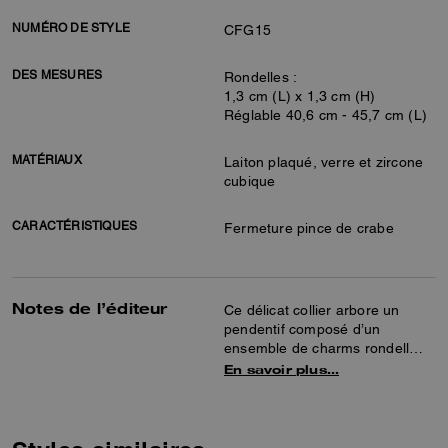
NUMÉRO DE STYLE
CFG15
DES MESURES
Rondelles :
1,3 cm (L) x 1,3 cm (H)
Réglable 40,6 cm - 45,7 cm (L)
MATÉRIAUX
Laiton plaqué, verre et zircone
cubique
CARACTÉRISTIQUES
Fermeture pince de crabe
Notes de l’éditeur
Ce délicat collier arbore un
pendentif composé d’un
ensemble de charms rondell
Signature ponctués d’éclats de
En savoir plus…
cristaux scintillants. Il se ferme
par un fermoir ajustable.