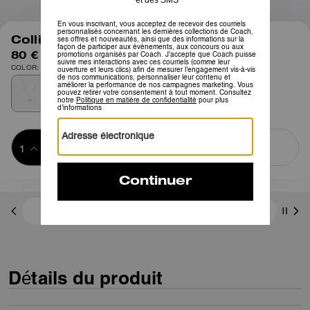
1
/
3
Collier Répété C Rondelle
80 €
COLOR: Doré
Ajouter au 
ACHETER MAINTENANT
panier
ADDING TO
BAG
3 paiements de 26,66 € à 0 % d'intérêt avec
Détails du produit