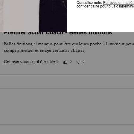
Cet avis vous a-t-il été utile ?
0
0
Premier achat Coach - Belles finitions
Belles finitions, il manque peut être quelques poche à l’intérieur po
compartimenter et ranger certaines affaires.
Cet avis vous a-t-il été utile ?
0
0