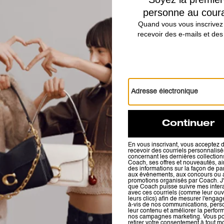
Avis
4.5
Étoiles
2
Avis
Pour plus d’informations sur la manière dont nous vérifions nos avis, cliquez
ici
.
Adaptabilité
Très élégant et comfortable !