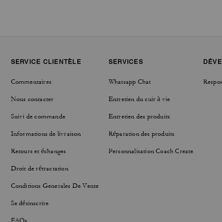
SERVICE CLIENTÈLE
SERVICES
DÉVE
Commentaires
Whatsapp Chat
Respon
Nous contacter
Entretien du cuir à vie
Suivi de commande
Entretien des produits
Informations de livraison
Réparation des produits
Retours et échanges
Personnalisation Coach Create
Droit de rétractation
Conditions Generales De Vente
Se désinscrire
FAQs