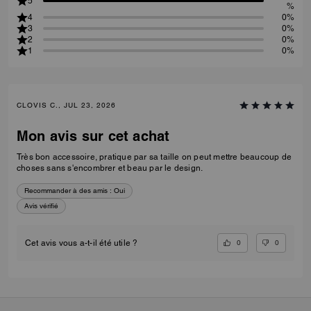
5
%
4
0%
3
0%
2
0%
1
0%
CLOVIS C., JUL 23, 2026
Mon avis sur cet achat
Très bon accessoire, pratique par sa taille on peut mettre beaucoup de
choses sans s'encombrer et beau par le design.
Recommander à des amis :
Oui
Avis vérifié
0
0
Cet avis vous a-t-il été utile ?