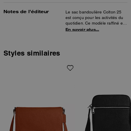
Notes de l’éditeur
Le sac bandoulière Colton 25
est conçu pour les activités du
quotidien. Ce modèle raffiné en
cuir à grain maroquiné est doté
En savoir plus…
d’une poche intérieure à bouton
pression et d’une poche
extérieure à bouton pression
aimanté pour faciliter
Styles similaires
l’organisation. La bandoulière
ajustable permet de le porter de
différentes façons.