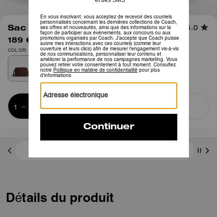
1
/
6
Sac Bandoulière Colton 25
5.0
189 €
295 €
COLOR: Argent/Érable
Ajouter au 
ACHETER MAINTENANT
panier
ADDING TO
BAG
3 paiements de 63,00 € à 0 % d'intérêt avec
Détails du produit