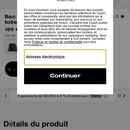
1
/
5
Sac bandoulière Tristan 22 en
5.0
toile Signature
189 €
295 €
COLOR: Argent/Noir exclusif
Ajouter au 
ACHETER MAINTENANT
panier
ADDING TO
BAG
3 paiements de 63,00 € à 0 % d'intérêt avec
Détails du produit