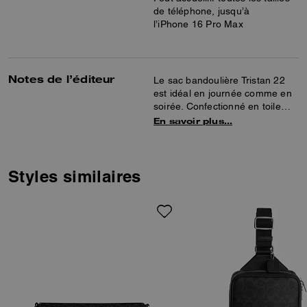
de téléphone, jusqu’à
l’iPhone 16 Pro Max
Notes de l’éditeur
Le sac bandoulière Tristan 22
est idéal en journée comme en
soirée. Confectionné en toile
exclusive et en cuir lisse, il est
En savoir plus…
doté d’une poche intérieure à
bouton pression, d’une poche
extérieure zippée et d’une
poche extérieure à bouton
Styles similaires
pression aimanté pour une
organisation pratique. La
bandoulière ajustable permet
des options de porté
confortables.