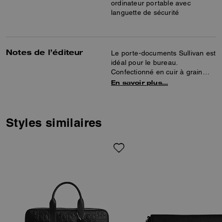
ordinateur portable avec
languette de sécurité
Notes de l’éditeur
Le porte-documents Sullivan est
idéal pour le bureau.
Confectionné en cuir à grain
maroquiné raffiné, ce porte-
En savoir plus…
documents est doté d’une
poche intérieure pour ordinateur
avec patte de sécurité, de
poches polyvalentes intérieures
Styles similaires
zippées et d’une poche
extérieure aimantée pour
faciliter l’organisation. Sa
bandoulière amovible permet de
le porter à l’épaule ou croisé.