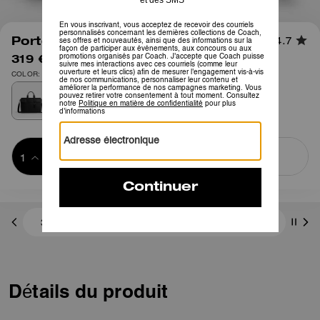
1
/
6
Porte-documents Sullivan Portfolio
4.7
319 €
595 €
COLOR: Argenté/Noir
Ajouter au 
ACHETER MAINTENANT
panier
ADDING TO
BAG
3 paiements de 106,33 € à 0 % d'intérêt avec
Détails du produit