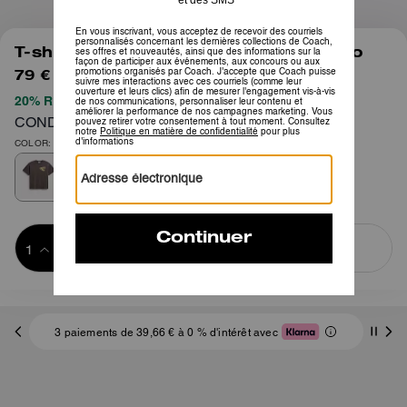
1
/
4
T-shirt Décontracté Dice En Coton Bio
79 €
180 €
20% REMISE APPLIQUÉE LORS DU PAIEMENT
CONDITIONS GÉNÉRALES COMPLÈTES ICI
COLOR: Teint en noir
Ajouter au 
ACHETER MAINTENANT
panier
ADDING TO
BAG
3 paiements de 39,66 € à 0 % d'intérêt avec