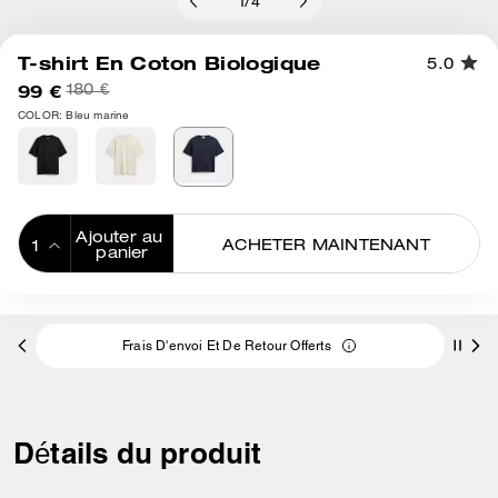
1
/
4
T-shirt En Coton Biologique
5.0
99 €
180 €
COLOR: Bleu marine
Ajouter au 
ACHETER MAINTENANT
panier
ADDING TO
BAG
Frais D'envoi Et De Retour Offerts
Détails du produit