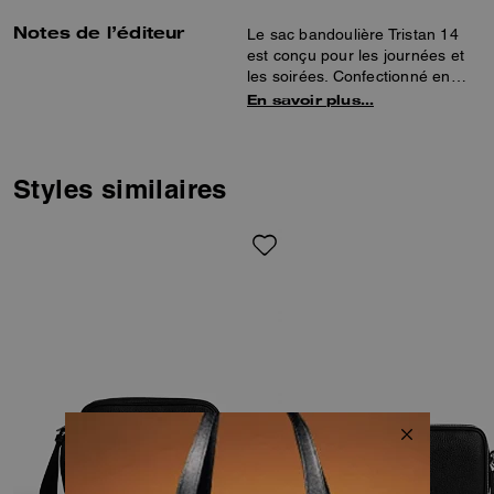
Notes de l’éditeur
Le sac bandoulière Tristan 14
est conçu pour les journées et
les soirées. Confectionné en
cuir à grain maroquiné raffiné,
En savoir plus…
ce modèle compact comprend
une poche intérieure à bouton
pression pour faciliter
l’organisation. Une poignée et
Styles similaires
une bandoulière amovibles
permettent de le porter de
plusieurs façons.