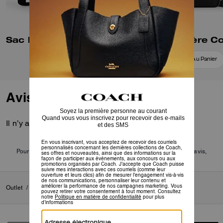
Sac bandoulière Fletcher
Ajouter Au Panier
Ajouter Au Panier
Avis
Il n’y a pas encore d’avis.
Pour plus d’informations sur la manière dont nous vérifions nos avis,
cliquez
ici
.
Outlet
/
Homme
/
Sacs