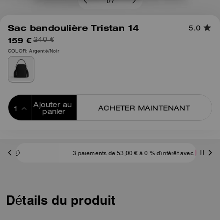
1
/
7
Sac bandoulière Tristan 14
5.0
159 €
240 €
COLOR: Argenté/Noir
Ajouter au 
ACHETER MAINTENANT
panier
ADDING TO
BAG
3 paiements de 53,00 € à 0 % d'intérêt avec
Détails du produit