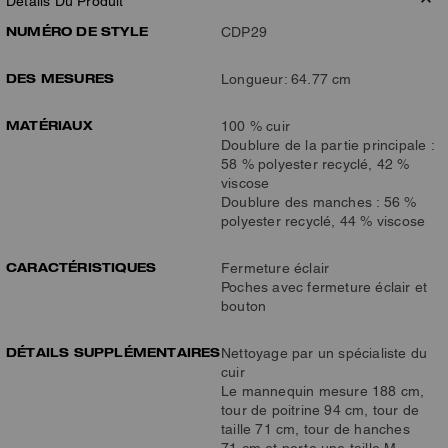
Détails Du Produit
NUMÉRO DE STYLE
CDP29
DES MESURES
Longueur: 64.77 cm
MATÉRIAUX
100 % cuir
Doublure de la partie principale :
58 % polyester recyclé, 42 %
viscose
Doublure des manches : 56 %
polyester recyclé, 44 % viscose
CARACTÉRISTIQUES
Fermeture éclair
Poches avec fermeture éclair et
bouton
DÉTAILS SUPPLÉMENTAIRES
Nettoyage par un spécialiste du
cuir
Le mannequin mesure 188 cm,
tour de poitrine 94 cm, tour de
taille 71 cm, tour de hanches
71 cm et porte une taille M