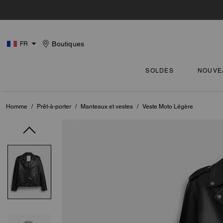
Boutiques
FR
SOLDES
NOUVE
Homme
/
Prêt-à-porter
/
Manteaux et vestes
/
Veste Moto Légère