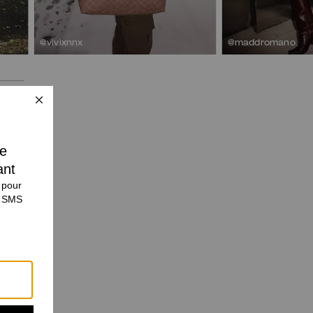
@vivixnnx
@maddromano