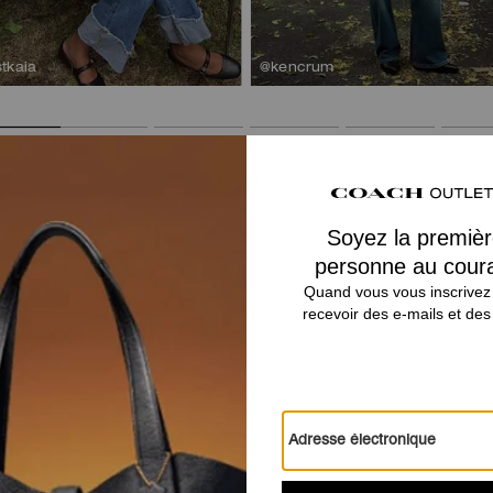
stkaia
@kencrum