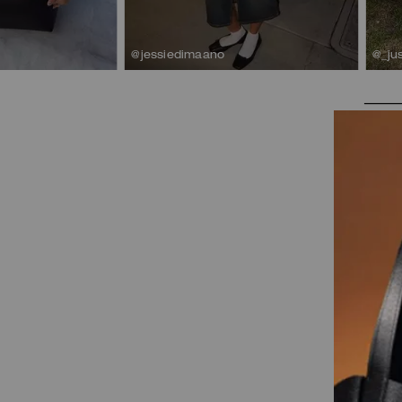
@jessiedimaano
@_ju