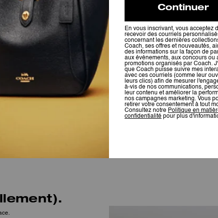
llement).
ace.