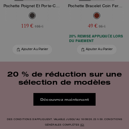
Pochette Poignet Et Porte-Cœur En Toile Signature Avec Charm
Pochette Bracelet Coin Fermeture Éclair Angulaire
119 €
49 €
195 €
95 €
20% REMISE APPLIQUÉE LORS
DU PAIEMENT
Ajouter Au Panier
Ajouter Au Panier
20 % de réduction sur une
sélection de modèles
Découvrez maintenant
DES CONDITIONS S’APPLIQUENT. VALABLE JUSQU’AU 16/08/26. 23 h 59. CONDITIONS
GÉNÉRALES COMPLÈTES
ICI