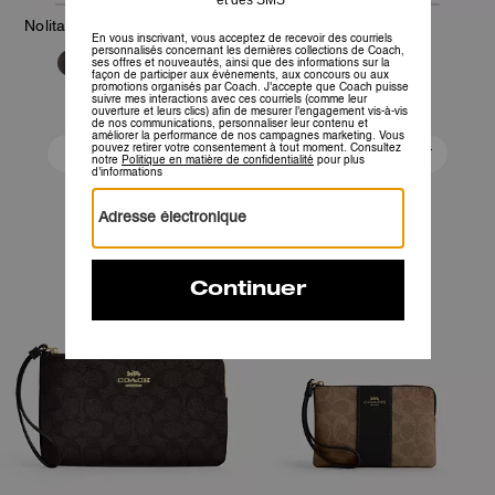
Nolita 19 En Toile Signature
Nolita 19
169 €
169 €
305 €
305 €
Ajouter Au Panier
Ajouter Au Panier
Bestseller