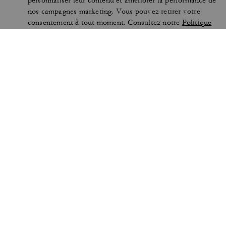
personnaliser leur contenu et améliorer la performance de
nos campagnes marketing. Vous pouvez retirer votre
consentement à tout moment. Consultez notre
Politique
en matière de confidentialité
pour plus d'informations.
CONDITIONS D'UTILISATION
SÉCURITÉ ET
CONFIDENTIALITÉ
PROTECTION DE LA MARQUE
GÉRER LES COOKIES
ACCESSIBILITÉ
SERVICE CLIENTÈLE
COMMENTAIRES
L’INDEX DE L’ÉGALITÉ
FEMMES-HOMMES
DÉCLARATION DE L'ARTICLE
TRANSPARENCE (CA) ET LOI
172
BRITANNIQUE SUR
L'ESCLAVAGE MODERNE
PLAN DU SITE
© 2026 COACH IP HOLDINGS LLC. COACH, LE SIGNE EMBLÉMATIQUE C
DE COACH, LE DESIGN ET L’ÉTIQUETTE COACH,