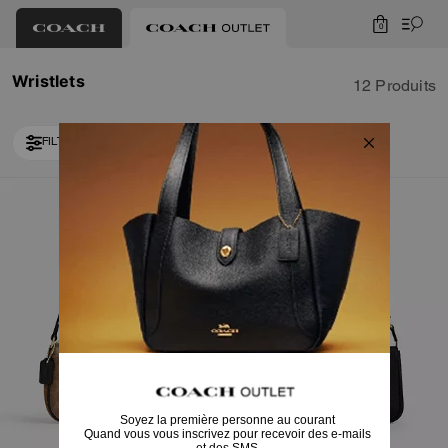
0
Wristlets
12 Produits
FILTRER / TRIER
Loaded 2 more products, showing 12 items.
Bestseller
Bestseller