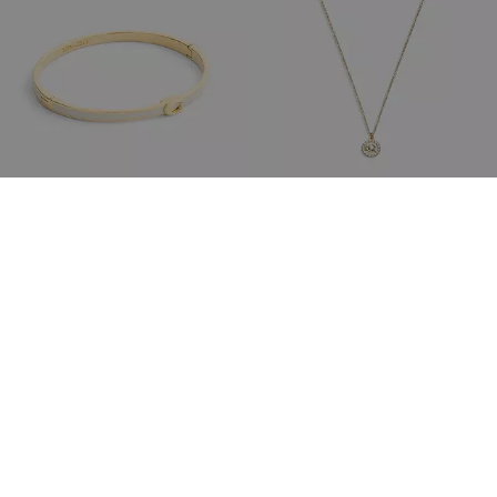
Bracelet Jonc Fin Émaillé Signature à Charnière
Collier à Pendentif Exclusif Perle Et Cristaux
70 €
70 €
Ajouter Au Panier
Ajouter Au Panier