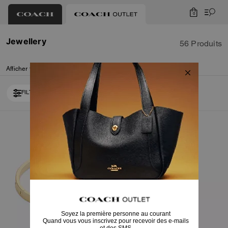
0
Jewellery
56 Produits
Afficher tout
Sacs
Portefeuilles
Prêt-à-porter
Chaussures
Accessoires
FILTRER / TRIER
Loaded 10 more products, showing 30 items.
Bestseller
Bestseller