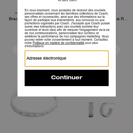
Bracelet Rigide Répété C
Boucles d’Oreilles Huggie Rehaussées
70 €
70 €
Ajouter Au Panier
Ajouter Au Panier
Bestseller