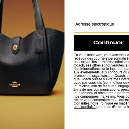
Signature
59 €
95 €