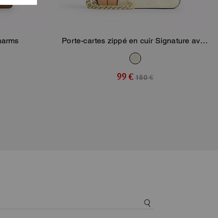
harms
Porte-cartes zippé en cuir Signature avec
ier
Ajouter Au Panier
breloque
99 €
150 €