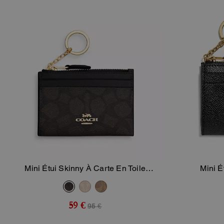
Mini Étui Skinny À Carte En Toile
Mini É
Ajouter Au Panier
Signature
59 €
95 €