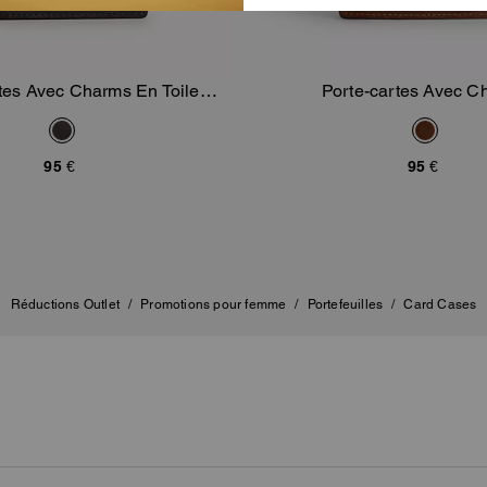
tes Avec Charms En Toile
Porte-cartes Avec C
Ajouter Au Panier
Ajouter Au Pan
Signature
95 €
95 €
Réductions Outlet
/
Promotions pour femme
/
Portefeuilles
/
Card Cases