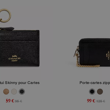
tui Skinny pour Cartes
Porte-cartes zip
Ajouter Au Panier
Ajouter Au Pan
59 €
99 €
95 €
125 €