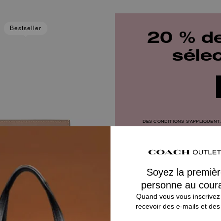
Bestseller
20 % de
séle
DES CONDITIONS S’APPLIQUENT.
ur Carte D’Identité En Toile
Ajouter Au Panier