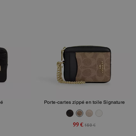
pé
Porte-cartes zippé en toile Signature
ier
Ajouter Au Panier
99 €
150 €