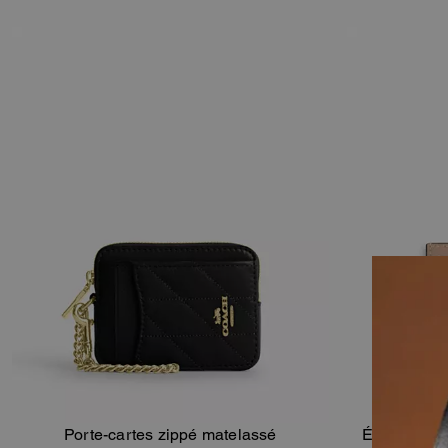
Porte-cartes zippé matelassé
Étui Slim Po
Ajouter Au Panier