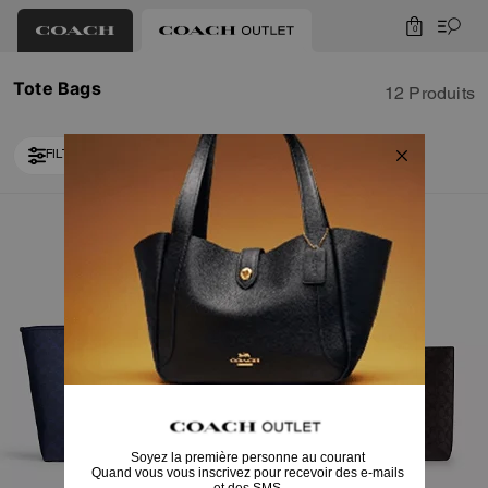
0
Tote Bags
12 Produits
FILTRER / TRIER
Loaded 2 more products, showing 12 items.
Bestseller