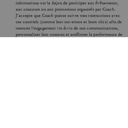
informations sur la façon de participer aux événements,
aux concours ou aux promotions organisés par Coach.
J’accepte que Coach puisse suivre mes interactions avec
ces courriels (comme leur ouverture et leurs clics) afin de
mesurer l'engagement vis-à-vis de nos communications,
personnaliser leur contenu et améliorer la performance de
nos campagnes marketing. Vous pouvez retirer votre
consentement à tout moment. Consultez notre
Politique
en matière de confidentialité
pour plus d'informations.
CONDITIONS D'UTILISATION
SÉCURITÉ ET
CONFIDENTIALITÉ
PROTECTION DE LA MARQUE
GÉRER LES COOKIES
ACCESSIBILITÉ
SERVICE CLIENTÈLE
COMMENTAIRES
L’INDEX DE L’ÉGALITÉ
FEMMES-HOMMES