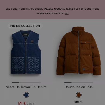
DES CONDITIONS S’APPLIQUENT. VALABLE JUSQU’AU 16/08/26. 23 h 59. CONDITIONS
GÉNÉRALES COMPLÈTES
ICI
FIN DE COLLECTION
Veste De Travail En Denim
Doudoune en Toile
695 €
89 €
325 €