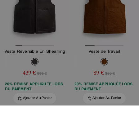
Veste Réversible En Shearling
Veste de Travail
439 €
89 €
995 €
350 €
20% REMISE APPLIQUÉE LORS
20% REMISE APPLIQUÉE LORS
DU PAIEMENT
DU PAIEMENT
Ajouter Au Panier
Ajouter Au Panier
FIN DE COLLECTION