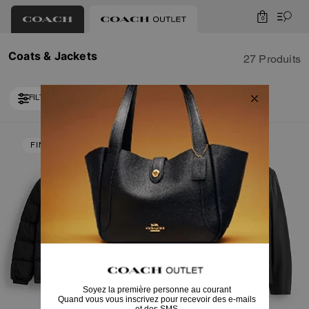
0
Coats & Jackets
27 Produits
FILTRER / TRIER
Loaded 10 more products, showing 30 items.
FIN DE COLLECTION