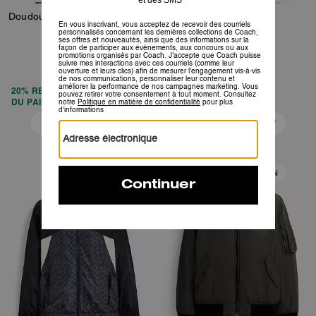
Doudoune Signature En Polyester Recyclé
Veste en Cuir
219 €
519 €
695 €
795 €
20% REMISE APPLIQUÉE LORS
DU PAIEMENT
Ajouter Au Panier
Ajouter Au Panier
FIN DE COLLECTION