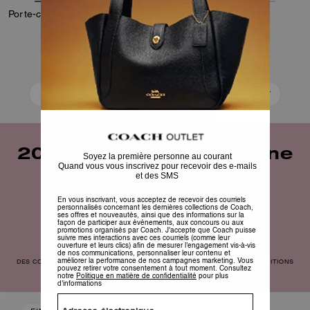
Porte-cartes Slim En Cuir Loved
Sneaker Brady
59 €
149 €
95 €
295 €
Ajouter Au Panier
Ajouter Au Panier
20 % de réduction sur une
sélection de modèles
Découvrez maintenant
DES CONDITIONS S’APPLIQUENT. VALABLE JUSQU’AU 16/08/26. 23 h 59. CONDITIONS
GÉNÉRALES COMPLÈTES
ICI