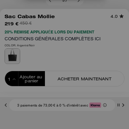
1
/
7
Sac Cabas Mollie
4.0
219 €
450 €
20% REMISE APPLIQUÉE LORS DU PAIEMENT
CONDITIONS GÉNÉRALES COMPLÈTES ICI
COLOR: Argenté/Noir
Ajouter au 
ACHETER MAINTENANT
panier
ADDING TO
BAG
3 paiements de 73,00 € à 0 % d'intérêt avec