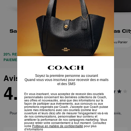
Sac Cabas Mollie 25
Sac Cabas Cit
Ajouter Au Panier
Ajouter Au Panier
20% REMISE APPLIQUÉE LORS DU
PAIEMENT
Avis
4.0
4
Avis
Pour plus d’informations sur la manière dont nous vérifions nos avis,
cliquez
ici
.