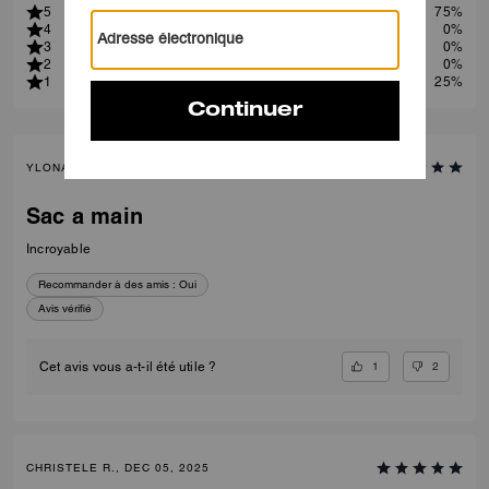
5
75%
4
0%
3
0%
2
0%
1
25%
YLONA H., DEC 22, 2025
Sac a main
Incroyable
Recommander à des amis :
Oui
Avis vérifié
1
2
Cet avis vous a-t-il été utile ?
CHRISTELE R., DEC 05, 2025