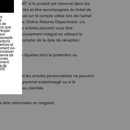
s UNIQUEMENT si le produit est retourné dans les
 jamais été portés et être accompagnés du ticket de
sera effectué sur le compte utilisé lors de l'achat.
etours en ligne: Online Returns Department, c/o
Bas). Si les articles peuvent vous être
pour un remboursement intégral en utilisant le
30 jours à compter de la date de réception.
 de produits liquides dont la protection ou
sur mesure et les articles personnalisés ne peuvent
sonnalisé/monogrammé endommagé ou si le
notre Service clientèle.
s être retournées en magasin.