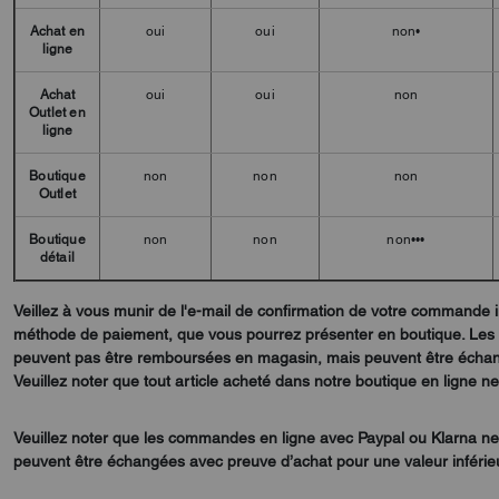
Achat en
oui
oui
non•
ligne
Achat
oui
oui
non
Outlet en
ligne
Boutique
non
non
non
Outlet
Boutique
non
non
non•••
détail
Veillez à vous munir de l'e-mail de confirmation de votre commande
méthode de paiement, que vous pourrez présenter en boutique. Les
peuvent pas être remboursées en magasin, mais peuvent être échangé
Veuillez noter que tout article acheté dans notre boutique en ligne n
Veuillez noter que les commandes en ligne avec Paypal ou Klarna n
peuvent être échangées avec preuve d’achat pour une valeur inférieur