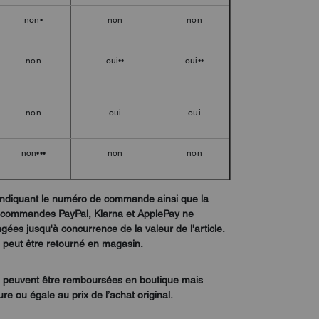
non•
non
non
non
oui••
oui••
non
oui
oui
non•••
non
non
 indiquant le numéro de commande ainsi que la
 commandes PayPal, Klarna et ApplePay ne
es jusqu'à concurrence de la valeur de l'article.
e peut être retourné en magasin.
e peuvent être remboursées en boutique mais
e ou égale au prix de l’achat original.