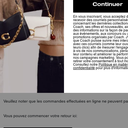
frais de livraison (livraison standard uniquement) seront remboursé
14 jours après sa reception. Les articles doivent être neufs, n'avoir
caisse original pour que nous acceptions le retour. Le remboursement 
Vos articles doivent être renvoyés par courrier à notre service des r
Bleckmann Fashion & Style, Hanzepoort 30, 7575 DA Oldenzaal, Pays-
remboursés, notre service des retours en ligne traitera votre renvoi 
moyen de paiement ayant servi pour régler la commande, et ce sous 
Nous n'acceptons pas les retours de boucles d'oreilles et piercings ou
l'emballage cellophane a été abîmé ou ôté.
Les produits monogrammés (y compris les étiquettes), les ceintures 
pas être échangés ou retournés. Si vous avez reçu un article per
monogramme n'est pas conforme à celui demandé, veuillez contacter 
Veuillez noter que les commandes effectuées en ligne ne peuvent pa
Vous pouvez commencer votre retour ici: