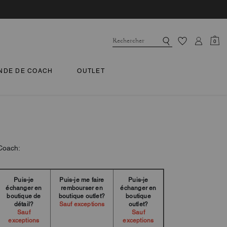
0
NDE DE COACH
OUTLET
 Coach:
Puis-je
Puis-je me faire
Puis-je
échanger en
rembourser en
échanger en
boutique de
boutique outlet?
boutique
détail?
Sauf exceptions
outlet?
Sauf
Sauf
exceptions
exceptions