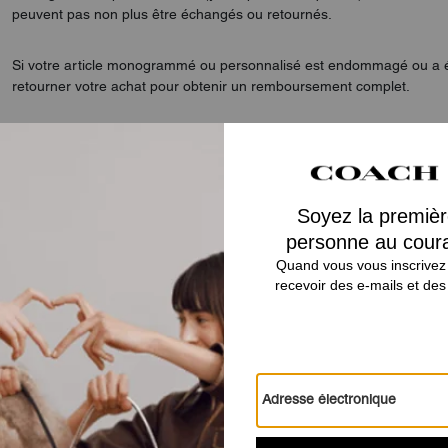
peuvent pas non plus être échangés ou retournés.
Si votre article monogrammé ou personnalisé est endommagé ou a ét
retourner votre achat pour obtenir un remboursement complet.
Pour que nous acceptions le retour, les articles doivent être neufs e
inspectera tous les articles retournés. Si elle soupçonne que l’article
sa discrétion.
Tous les échanges sont soumis à la disponibilité des stocks et au res
d’expédition initiaux ne sont pas remboursables. Les articles personna
échange ou d’un changement de prix.
Retour en ligne
Nous espérons que vous êtes satisfait de votre achat Coach. Si, pour
veuillez nous retourner le ou les articles concernés sous 30 jours à 
remboursement complet. Veuillez noter que les achats effectués penda
de promotion doivent être renvoyés sous 30 jours à compter de la da